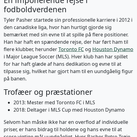
En imponerende rejse i
fodboldverdenen
Tyler Pasher startede sin professionelle karriere i 2012 i
den canadiske liga, hvor han hurtigt gjorde sig
bemærket med sin evne til at spille på flere positioner.
Han har haft en spændende rejse, der har ført ham til
flere klubber, herunder
Toronto FC
og
Houston Dynamo
i Major League Soccer (MLS). Hver klub han har spillet
for har haft glæde af hans dedikation og evne til at
tilpasse sig, hvilket har gjort ham til en uundgåelig figur
på banen.
Trofæer og præstationer
2013: Mester med Toronto FC i MLS
2018: Deltager i MLS Cup med Houston Dynamo
Selvom han måske ikke har en overflod af individuelle
priser, er hans bidrag til holdene og hans evne til at
score vigtige mål uundgåeligt. Hver Pasher Retro Trøje