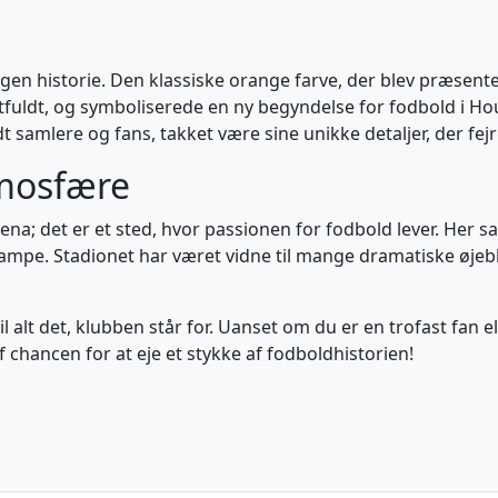
egen historie. Den klassiske orange farve, der blev præsent
fuldt, og symboliserede en ny begyndelse for fodbold i Ho
dt samlere og fans, takket være sine unikke detaljer, der fe
mosfære
na; det er et sted, hvor passionen for fodbold lever. Her sa
mpe. Stadionet har været vidne til mange dramatiske øjeblik
alt det, klubben står for. Uanset om du er en trofast fan el
f chancen for at eje et stykke af fodboldhistorien!