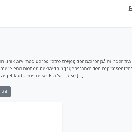
F
nik arv med deres retro trøjer, der bærer på minder fra k
mere end blot en beklædningsgenstand; den repræsenterer
præget klubbens rejse. Fra San Jose […]
stil