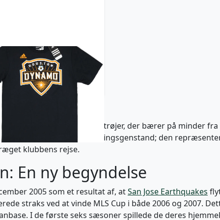
4 Houston Dynamo adidas
Fan Tee (S)
52 kr / £5.99
nik arv med deres retro trøjer, der bærer på minder fra k
e
mere end blot en beklædningsgenstand; den repræsentere
præget klubbens rejse.
on: En ny begyndelse
ember 2005 som et resultat af, at
San Jose Earthquakes
fly
ede straks ved at vinde MLS Cup i både 2006 og 2007. Dett
anbase. I de første seks sæsoner spillede de deres hjemm