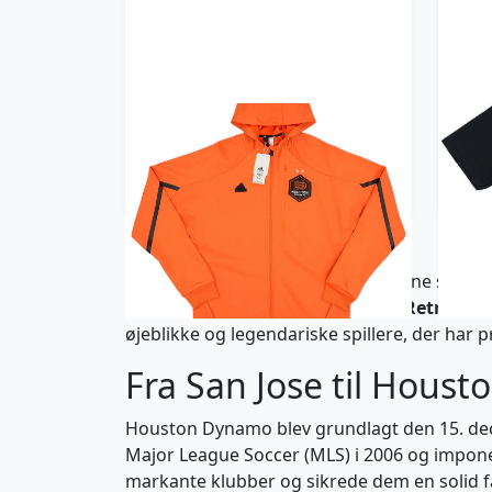
2024 Houston Dynamo adidas
201
Anthem Jacket
365 kr / £41.99
Houston Dynamo har gennem årene skabt en u
klubben er en
Houston Dynamo Retro Trøj
øjeblikke og legendariske spillere, der har 
Fra San Jose til Houst
Houston Dynamo blev grundlagt den 15. dec
Major League Soccer (MLS) i 2006 og imponer
markante klubber og sikrede dem en solid f