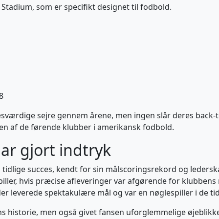
 Stadium, som er specifikt designet til fodbold.
8
værdige sejre gennem årene, men ingen slår deres back-to
n af de førende klubber i amerikansk fodbold.
har gjort indtryk
s tidlige succes, kendt for sin målscoringsrekord og ledersk
ller, hvis præcise afleveringer var afgørende for klubbens
 der leverede spektakulære mål og var en nøglespiller i de tid
ns historie, men også givet fansen uforglemmelige øjeblikke,