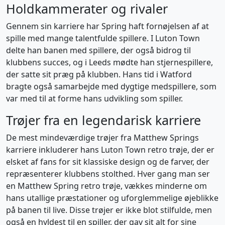
Holdkammerater og rivaler
Gennem sin karriere har Spring haft fornøjelsen af at
spille med mange talentfulde spillere. I Luton Town
delte han banen med spillere, der også bidrog til
klubbens succes, og i Leeds mødte han stjernespillere,
der satte sit præg på klubben. Hans tid i Watford
bragte også samarbejde med dygtige medspillere, som
var med til at forme hans udvikling som spiller.
Trøjer fra en legendarisk karriere
De mest mindeværdige trøjer fra Matthew Springs
karriere inkluderer hans Luton Town retro trøje, der er
elsket af fans for sit klassiske design og de farver, der
repræsenterer klubbens stolthed. Hver gang man ser
en Matthew Spring retro trøje, vækkes minderne om
hans utallige præstationer og uforglemmelige øjeblikke
på banen til live. Disse trøjer er ikke blot stilfulde, men
også en hyldest til en spiller, der gav sit alt for sine