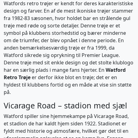
Watfords retro trøjer er kendt for deres karakteristiske
design og farver. En af de mest ikoniske trøjer stammer
fra 1982-83 sæsonen, hvor holdet bar en strålende gul
trøje med røde og sorte detaljer. Denne trøje er et
symbol på klubbens storhedstid og bærer minderne
om de triumfer, der blev opnået i denne periode. En
anden bemærkelsesværdig trøje er fra 1999, da
Watford sikrede sig oprykning til Premier League.
Denne trøje med sit enkle design og det stolte klublogo
har en særlig plads i mange fans hjerter. En
Watford
Retro Trøje
er derfor ikke blot en trøje; det er en
hyldest til klubbens fortid og en måde at vise sin støtte
på.
Vicarage Road – stadion med sjæl
Watford spiller sine hjemmekampe på Vicarage Road,
et stadion de har kaldt hjem siden 1922. Stadionet er
fyldt med historie og atmosfære, hvilket gør det til en