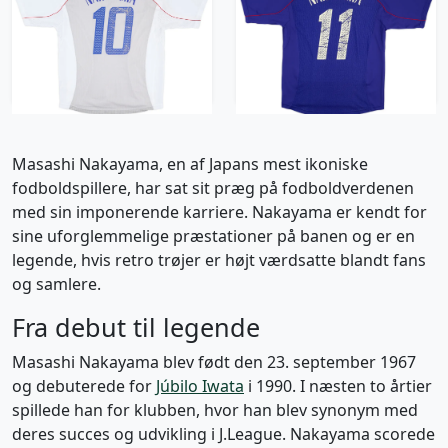
Issue Away Shirt
Shirt Nakayama #11 -
Nakayama #10 - 4/10 -
4/10 - (M)
(L)
261 kr / £29.99
522 kr / £59.99
Masashi Nakayama, en af Japans mest ikoniske
fodboldspillere, har sat sit præg på fodboldverdenen
med sin imponerende karriere. Nakayama er kendt for
sine uforglemmelige præstationer på banen og er en
legende, hvis retro trøjer er højt værdsatte blandt fans
og samlere.
Fra debut til legende
Masashi Nakayama blev født den 23. september 1967
og debuterede for
Júbilo Iwata
i 1990. I næsten to årtier
spillede han for klubben, hvor han blev synonym med
deres succes og udvikling i J.League. Nakayama scorede