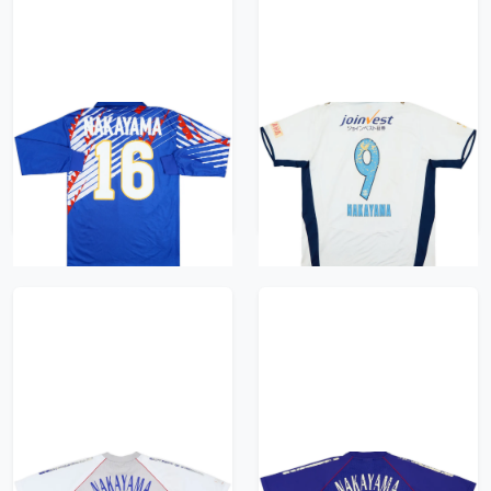
1993 Japan Home L/S
2008 Jubilo Iwata
Shirt Nakayama #16 -
Away Shirt Nakayama
9/10 - (M/L)
#9 - 4/10 - (L)
4176 kr / £479.99
522 kr / £59.99
2002-04 Japan Player
2002-04 Japan Home