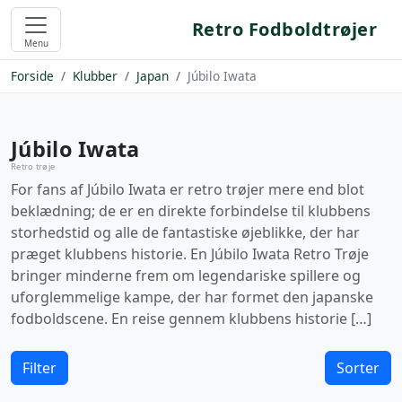
Retro Fodboldtrøjer
Menu
Forside
Klubber
Japan
Júbilo Iwata
Júbilo Iwata
Retro trøje
For fans af Júbilo Iwata er retro trøjer mere end blot
beklædning; de er en direkte forbindelse til klubbens
storhedstid og alle de fantastiske øjeblikke, der har
præget klubbens historie. En Júbilo Iwata Retro Trøje
bringer minderne frem om legendariske spillere og
uforglemmelige kampe, der har formet den japanske
fodboldscene. En reise gennem klubbens historie […]
Filter
Sorter