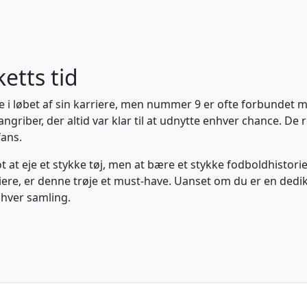
ketts tid
re i løbet af sin karriere, men nummer 9 er ofte forbundet 
riber, der altid var klar til at udnytte enhver chance. De re
fans.
ot at eje et stykke tøj, men at bære et stykke fodboldhistori
ere, er denne trøje et must-have. Uanset om du er en dediker
enhver samling.