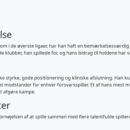
lse
r som i de øverste ligaer, har han haft en bemærkelsesværd
de klubber, han spillede for, og hans bidrag til holdene har 
ke styrke, gode positionering og kliniske afslutning. Han k
tet modstander for enhver forsvarsspiller. Et af hans mest 
 at afgøre kampe.
er
ornøjelsen af at spille sammen med flere talentfulde spil