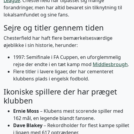
League
. Chesterfield har tilpasset sig mange
forandringer, men har altid bevaret sin tilknytning til
lokalsamfundet og sine fans.
Sejre og titler gennem tiden
Chesterfield har haft flere bemærkelsesværdige
øjeblikke i sin historie, herunder:
1997: Semifinale i FA Cuppen, en uforglemmelig
rejse der endte i en tæt kamp mod
Middlesbrough
.
Flere titler i lavere ligaer, der har cementeret
klubbens plads i engelsk fodbold.
Ikoniske spillere der har præget
klubben
Ernie Moss
– Klubens mest scorende spiller med
162 mål, en legende blandt fansene.
Dave Blakey
– Rekordholder for flest kampe spillet
i ligaen med 617 optrædener.