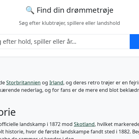
🔍 Find din drømmetrøje
Søg efter klubtrøjer, spillere eller landshold
åde
Storbritannien
og
Irland
, og deres retro trøjer er en fej
teskærende nederlag, og for fans er de mere end blot beklæd
orie
 officielle landskamp i 1872 mod
Skotland
, hvilket markered
olt historie, hvor de første landskampe fandt sted i 1882. Be