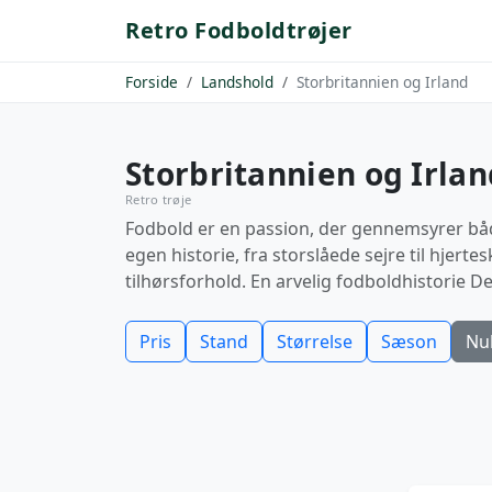
Retro Fodboldtrøjer
Forside
Landshold
Storbritannien og Irland
Storbritannien og Irlan
Retro trøje
Fodbold er en passion, der gennemsyrer både
egen historie, fra storslåede sejre til hjer
tilhørsforhold. En arvelig fodboldhistorie De
Pris
Stand
Størrelse
Sæson
Nul