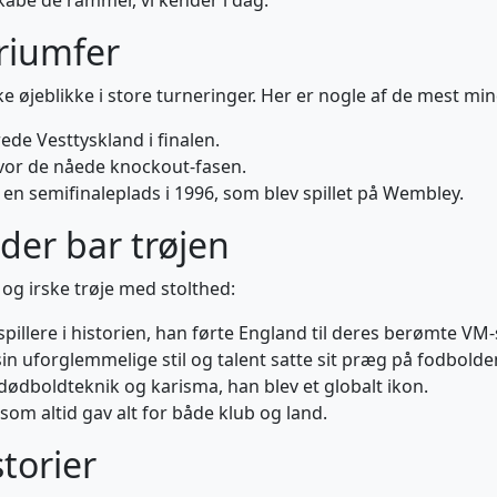
kabe de rammer, vi kender i dag.
triumfer
ke øjeblikke i store turneringer. Her er nogle af de mest m
ede Vesttyskland i finalen.
 hvor de nåede knockout-fasen.
en semifinaleplads i 1996, som blev spillet på Wembley.
 der bar trøjen
e og irske trøje med stolthed:
spillere i historien, han førte England til deres berømte VM-s
sin uforglemmelige stil og talent satte sit præg på fodbolde
 dødboldteknik og karisma, han blev et globalt ikon.
 som altid gav alt for både klub og land.
storier