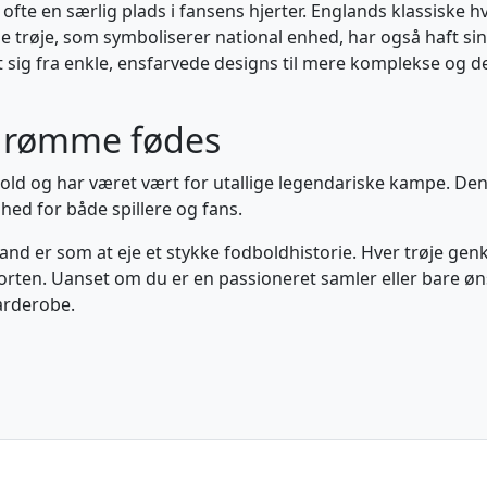
 ofte en særlig plads i fansens hjerter. Englands klassiske h
nne trøje, som symboliserer national enhed, har også haft si
et sig fra enkle, ensfarvede designs til mere komplekse og d
drømme fødes
old og har været vært for utallige legendariske kampe. Den
ighed for både spillere og fans.
Irland er som at eje et stykke fodboldhistorie. Hver trøje ge
ten. Uanset om du er en passioneret samler eller bare ønsker 
arderobe.