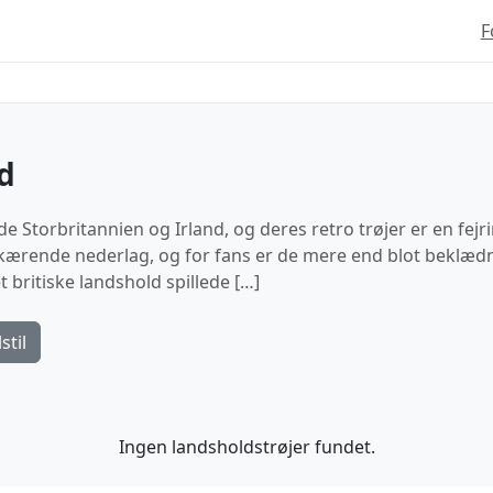
F
d
 Storbritannien og Irland, og deres retro trøjer er en fejr
teskærende nederlag, og for fans er de mere end blot beklæd
t britiske landshold spillede […]
stil
Ingen landsholdstrøjer fundet.