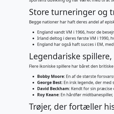
sportens udvikling og har været med til at s
Store turneringer og 
Begge nationer har haft deres andel af epis
England vandt VM i 1966, hvor de besejr
Irland deltog i deres første VM i 1990,
England har også haft succes i EM, med 
Legendariske spillere,
Flere ikoniske spillere har båret den britisk
Bobby Moore
: En af de største forsvars
George Best
: En irsk legende, der med 
David Beckham
: Kendt for sin præcise
Roy Keane
: En hårdfør midtbanespiller,
Trøjer, der fortæller hi