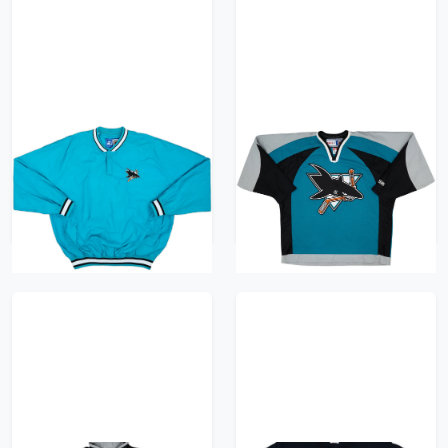
1990s San Jose Sharks
2000-07 San Jose
Starter Pullover Jacket
Sharks CCM Away
- 9/10 - (XL)
Jersey - 6/10 - (XL)
1305 kr / £149.99
783 kr / £89.99