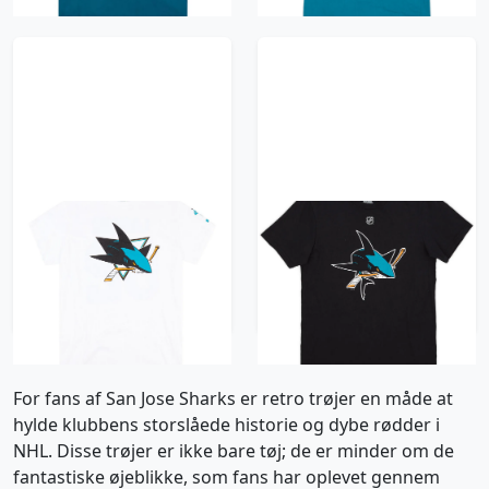
2016-20 San Jose
2014-15 San Jose
Sharks Labanc #62
Sharks Pavelski #8
Tee S
Reebok Tee - 8/10 - (S)
157 kr / £17.99
157 kr / £17.99
For fans af San Jose Sharks er retro trøjer en måde at
hylde klubbens storslåede historie og dybe rødder i
NHL. Disse trøjer er ikke bare tøj; de er minder om de
fantastiske øjeblikke, som fans har oplevet gennem