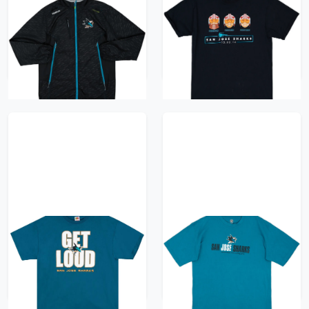
2014-15 San Jose
2016 San Jose Sharks
Sharks Reebok Center
Star Wars Night Tee -
Ice Jacket - 8/10 - (S)
6/10 - (M)
626 kr / £71.99
313 kr / £35.99
2010s San Jose Sharks
2010-11 San Jose
Graphic Tee XL
Sharks NHL Graphic
Tee - 8/10 - (L)
209 kr / £23.99
209 kr / £23.99