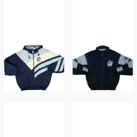
1990s Georgetown
1990s Georgetown
Hoyas Logo 7 Rain
Hoyas Pro Player
Coat - 8/10 - (L)
Windbreaker Jacket -
9/10 - (L)
1044 kr / £119.99
1044 kr / £119.99