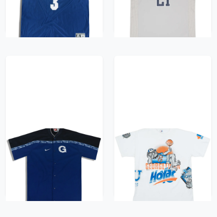
XXL
9/10 - (L)
626 kr / £71.99
626 kr / £71.99
1990s Georgetown
1991-92 Georgetown
Hoyas Nike Shooting
Hoyas Bulletin
Shirt M
Athletic Tee - 9/10 -
(One Size)
522 kr / £59.99
522 kr / £59.99