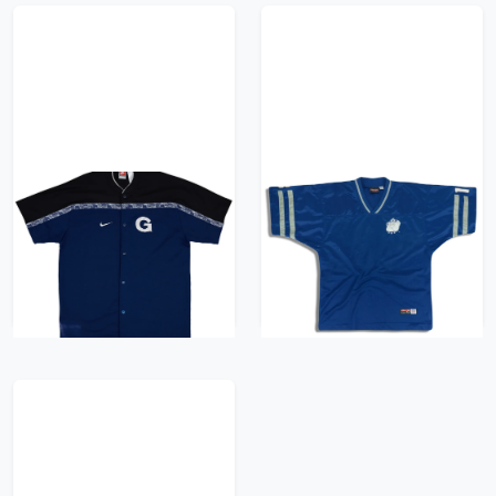
1990s Georgetown
1990s Georgetown
Hoyas Nike Authentic
Hoyas #18 CMP Team
Shooting Shirt - 7/10 -
Sport Jersey (Home)
(XL)
M
470 kr / £53.99
418 kr / £47.99