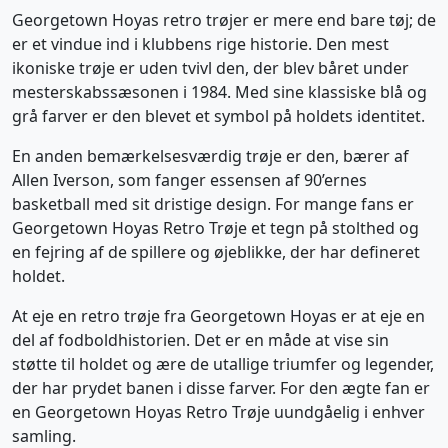
Georgetown Hoyas retro trøjer er mere end bare tøj; de
er et vindue ind i klubbens rige historie. Den mest
ikoniske trøje er uden tvivl den, der blev båret under
mesterskabssæsonen i 1984. Med sine klassiske blå og
grå farver er den blevet et symbol på holdets identitet.
En anden bemærkelsesværdig trøje er den, bærer af
Allen Iverson, som fanger essensen af 90’ernes
basketball med sit dristige design. For mange fans er
Georgetown Hoyas Retro Trøje et tegn på stolthed og
en fejring af de spillere og øjeblikke, der har defineret
holdet.
At eje en retro trøje fra Georgetown Hoyas er at eje en
del af fodboldhistorien. Det er en måde at vise sin
støtte til holdet og ære de utallige triumfer og legender,
der har prydet banen i disse farver. For den ægte fan er
en Georgetown Hoyas Retro Trøje uundgåelig i enhver
samling.