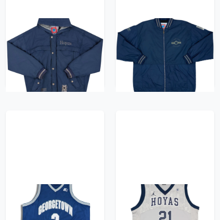
1995 Georgetown
1992-93 Georgetown
Hoyas Campri
Hoyas Campri
Teamline Rain Jacket
Teamline Rain Jacket -
XL
8/10 - (L)
835 kr / £95.99
835 kr / £95.99
1994-96 Georgetown
2009-11 Georgetown
Hoyas Iverson #3
Hoyas Clark #21
Starter Jersey (Away)
Jordan Home Jersey -