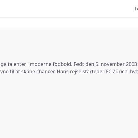
F
e talenter i moderne fodbold. Født den 5. november 2003 i V
e til at skabe chancer. Hans rejse startede i FC Zürich, h