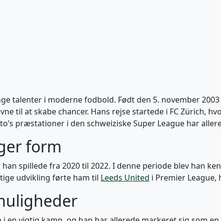
nge talenter i moderne fodbold. Født den 5. november 2003 
e til at skabe chancer. Hans rejse startede i FC Zürich, h
nto’s præstationer i den schweiziske Super League har allere
ager form
han spillede fra 2020 til 2022. I denne periode blev han kendt
tige udvikling førte ham til
Leeds United
i Premier League, h
muligheder
i en vigtig kamp, og han har allerede markeret sig som en s