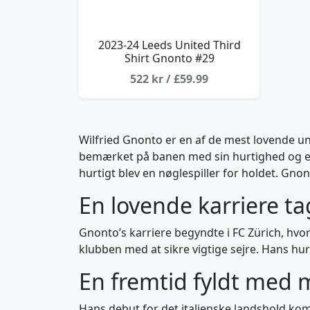
2023-24 Leeds United Third
Shirt Gnonto #29
522 kr / £59.99
Wilfried Gnonto er en af de mest lovende u
bemærket på banen med sin hurtighed og evn
hurtigt blev en nøglespiller for holdet. Gno
En lovende karriere t
Gnonto’s karriere begyndte i FC Zürich, hvor 
klubben med at sikre vigtige sejre. Hans hur
En fremtid fyldt med 
Hans debut for det italienske landshold kom 