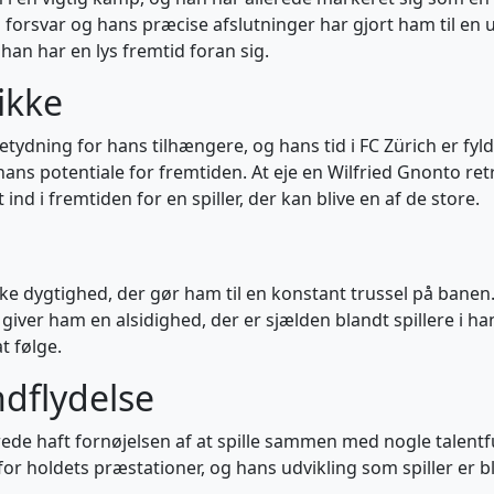
orsvar og hans præcise afslutninger har gjort ham til en uu
han har en lys fremtid foran sig.
ikke
ydning for hans tilhængere, og hans tid i FC Zürich er fyl
ns potentiale for fremtiden. At eje en Wilfried Gnonto retr
d i fremtiden for en spiller, der kan blive en af de store.
ke dygtighed, der gør ham til en konstant trussel på banen.
 giver ham en alsidighed, der er sjælden blandt spillere i ha
t følge.
dflydelse
ede haft fornøjelsen af at spille sammen med nogle talentfu
 holdets præstationer, og hans udvikling som spiller er bl