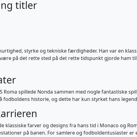
g titler
hurtighed, styrke og tekniske færdigheder. Han var en klas
 at være på det rette sted på det rette tidspunkt gjorde ham 
ater
 AS Roma spillede Nonda sammen med nogle fantastiske sp
 på fodboldens historie, og dette har kun styrket hans legend
karrieren
e klassiske farver og designs fra hans tid i Monaco og Roma
stationer på banen. For samlere og fodboldentusiaster er 