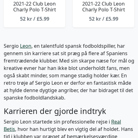
2021-22 Club Leon
2021-22 Club Leon
Charly Polo T-Shirt
Charly Polo T-Shirt
52 kr / £5.99
52 kr / £5.99
Sergio
Leon
, en talentfuld spansk fodboldspiller, har
gennem sin karriere sat sit præg på flere af Spaniens
fremtrædende klubber. Med sin skarpe næse for mål og
kreative evner har han ikke blot underholdt fans, men
også skabt minder, som mange stadig holder kær. En
retro trøje af Sergio Leon er derfor en fantastisk måde
at hylde denne dygtige angriber, der har bidraget til det
spanske fodboldlandskab.
Karrieren der gjorde indtryk
Sergio Leon startede sin professionelle rejse i
Real
Betis
, hvor han hurtigt blev en vigtig del af holdet. Hans
tid i klubben var præget af bemærkelsesværdige