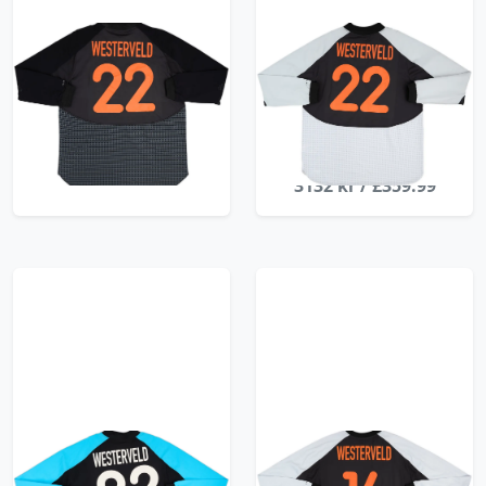
2000 Netherlands
2000 Netherlands
Match Issue GK Shirt
Player Issue
Westerveld #22
European
Championship GK
3132 kr / £359.99
Shirt Westerveld #22 -
9/10 - (XXL)
3132 kr / £359.99
2001 Netherlands
2000-02 Netherlands
Match Issue GK Shirt
Player Issue GK Shirt