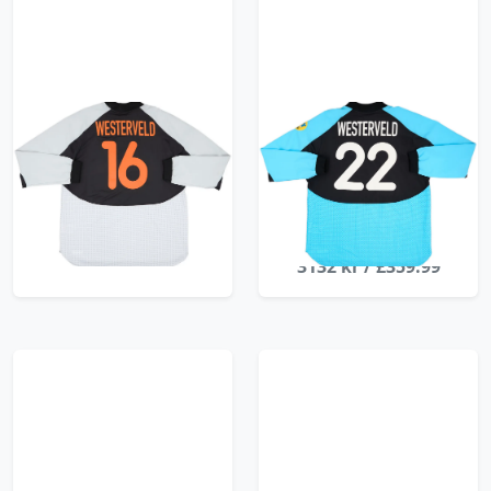
2000 Netherlands
2000 Netherlands
Match Issue GK Shirt
Player Issue
Westerveld #16
European
Championship GK
3132 kr / £359.99
Shirt Westerveld #22 -
7/10 - (XXL)
3132 kr / £359.99