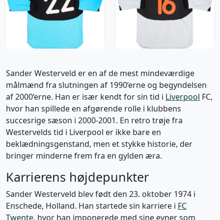
Westerveld #22
Westerveld #16 - 8/10
- (XXL)
2088 kr / £239.99
1566 kr / £179.99
Sander Westerveld er en af de mest mindeværdige
målmænd fra slutningen af 1990’erne og begyndelsen
af 2000’erne. Han er især kendt for sin tid i
Liverpool
FC,
hvor han spillede en afgørende rolle i klubbens
succesrige sæson i 2000-2001. En retro trøje fra
Westervelds tid i Liverpool er ikke bare en
beklædningsgenstand, men et stykke historie, der
bringer minderne frem fra en gylden æra.
Karrierens højdepunkter
Sander Westerveld blev født den 23. oktober 1974 i
Enschede, Holland. Han startede sin karriere i
FC
Twente
, hvor han imponerede med sine evner som