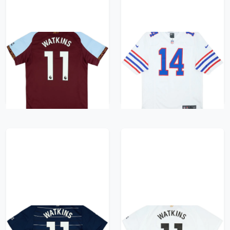
2025-26 Aston Villa
2014-16 Buffalo Bills
Home Shirt Watkins
Watkins #14 Nike
#11
Game Throwback
Jersey - 7/10 - (S)
470 kr / £53.99
470 kr / £53.99
2024-25 Aston Villa
2024-25 Aston Villa
Third Shirt Watkins
Away Shirt Watkins