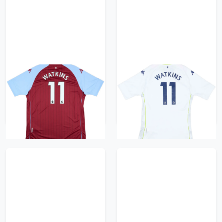
2020-21 Aston Villa
2020-21 Aston Villa
Home Shirt Watkins
Third Shirt Watkins
#11 - 10/10 - (3XL)
#11 - 10/10 - (XXL)
731 kr / £83.99
731 kr / £83.99