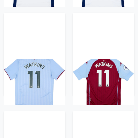
2022-23 Aston Villa
2020-21 Aston Villa
Away Shirt Watkins
Home Shirt Watkins
#11 - 10/10 - (M)
#11 - 6/10 - (M)
626 kr / £71.99
626 kr / £71.99