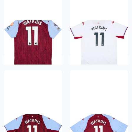
2023-24 Aston Villa
2021-22 Aston Villa
Match Issue Home
Away Shirt Watkins
Shirt Watkins #11
#11 (XXL)
2610 kr / £299.99
1044 kr / £119.99
2021-22 Aston Villa
2020-21 Aston Villa
Home Shirt Watkins
Home Shirt Watkins