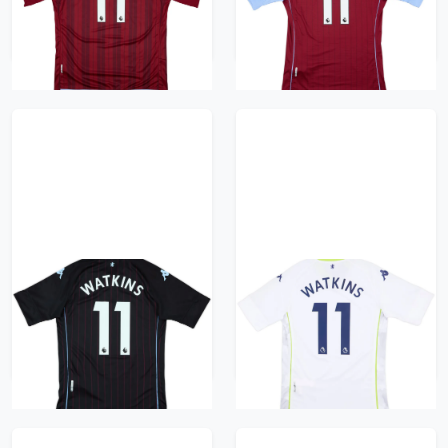
#11 (XXL)
#11 (XXL)
1044 kr / £119.99
1044 kr / £119.99
2020-21 Aston Villa
2020-21 Aston Villa
Away Shirt Watkins
Third Shirt Watkins
#11 (S)
#11 (S)
940 kr / £107.99
835 kr / £95.99