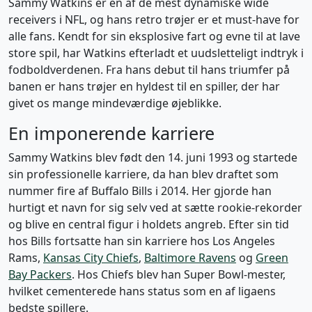
Sammy Watkins er en af de mest dynamiske wide
receivers i NFL, og hans retro trøjer er et must-have for
alle fans. Kendt for sin eksplosive fart og evne til at lave
store spil, har Watkins efterladt et uudsletteligt indtryk i
fodboldverdenen. Fra hans debut til hans triumfer på
banen er hans trøjer en hyldest til en spiller, der har
givet os mange mindeværdige øjeblikke.
En imponerende karriere
Sammy Watkins blev født den 14. juni 1993 og startede
sin professionelle karriere, da han blev draftet som
nummer fire af Buffalo Bills i 2014. Her gjorde han
hurtigt et navn for sig selv ved at sætte rookie-rekorder
og blive en central figur i holdets angreb. Efter sin tid
hos Bills fortsatte han sin karriere hos Los Angeles
Rams,
Kansas City Chiefs
,
Baltimore Ravens
og
Green
Bay Packers
. Hos Chiefs blev han Super Bowl-mester,
hvilket cementerede hans status som en af ligaens
bedste spillere.