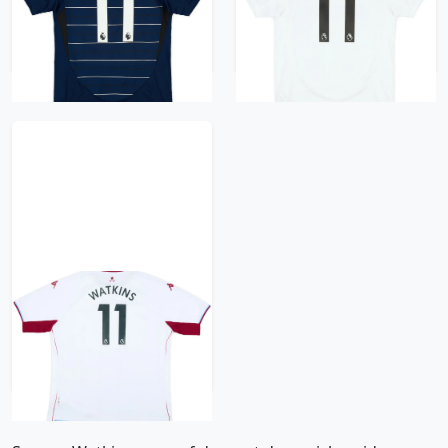
#11
#11
418 kr / £47.99
418 kr / £47.99
2021-22 Aston Villa
Away Shirt Watkins
#11 - 7/10 - (5XL)
418 kr / £47.99