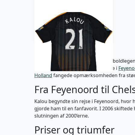
2010-11 Chelsea Away Shirt
Kalou #21 - 6/10 - (L)
835 kr / £95.99
Salomon Kalou er en ivoriansk fodboldlegen
startede sin professionelle karriere i
Feyeno
Holland
fangede opmærksomheden fra større 
Fra Feyenoord til Chel
Kalou begyndte sin rejse i Feyenoord, hvor h
gjorde ham til en fanfavorit. I 2006 skifted
slutningen af 2000’erne.
Priser og triumfer