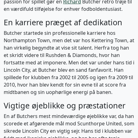
passion for spillet gør en
Richard
Butcher retro trøje til
en værdifuld tilføjelse for enhver fodboldentusiast.
En karriere præget af dedikation
Butcher startede sin professionelle karriere hos
Northampton Town, men det var hos Kettering Town, at
han virkelig begyndte at vise sit talent. Herfra tog han
et skridt videre til Rushden & Diamonds, hvor han
fortsatte med at imponere. Men det var under hans tid i
Lincoln City, at Butcher blev en sand fanfavorit. Han
spillede for klubben fra 2002 til 2005 og igen fra 2009 til
2010, hvor han blev kendt for sin evne til at score fra
midtbanen og sin uophørlige energi på banen.
Vigtige øjeblikke og præstationer
En af Butchers mest mindeværdige øjeblikke var, da han
scorede et afgørende mål mod Scunthorpe United, som
sikrede Lincoln City en vigtig sejr. Hans tid i klubben var