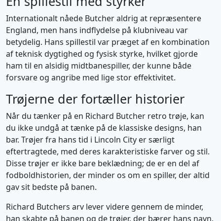
En spillestil med styrker
Internationalt nåede Butcher aldrig at repræsentere
England, men hans indflydelse på klubniveau var
betydelig. Hans spillestil var præget af en kombination
af teknisk dygtighed og fysisk styrke, hvilket gjorde
ham til en alsidig midtbanespiller, der kunne både
forsvare og angribe med lige stor effektivitet.
Trøjerne der fortæller historier
Når du tænker på en Richard Butcher retro trøje, kan
du ikke undgå at tænke på de klassiske designs, han
bar. Trøjer fra hans tid i Lincoln City er særligt
eftertragtede, med deres karakteristiske farver og stil.
Disse trøjer er ikke bare beklædning; de er en del af
fodboldhistorien, der minder os om en spiller, der altid
gav sit bedste på banen.
Richard Butchers arv lever videre gennem de minder,
han skabte på banen og de trøjer, der bærer hans navn.