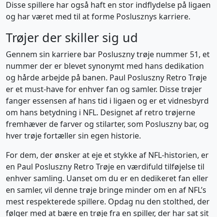
Disse spillere har også haft en stor indflydelse på ligaen
og har været med til at forme Poslusznys karriere.
Trøjer der skiller sig ud
Gennem sin karriere bar Posluszny trøje nummer 51, et
nummer der er blevet synonymt med hans dedikation
og hårde arbejde på banen. Paul Posluszny Retro Trøje
er et must-have for enhver fan og samler. Disse trøjer
fanger essensen af hans tid i ligaen og er et vidnesbyrd
om hans betydning i NFL. Designet af retro trøjerne
fremhæver de farver og stilarter, som Posluszny bar, og
hver trøje fortæller sin egen historie.
For dem, der ønsker at eje et stykke af NFL-historien, er
en Paul Posluszny Retro Trøje en værdifuld tilføjelse til
enhver samling. Uanset om du er en dedikeret fan eller
en samler, vil denne trøje bringe minder om en af NFL’s
mest respekterede spillere. Opdag nu den stolthed, der
følger med at bære en trøje fra en spiller, der har sat sit