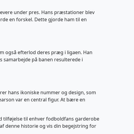
t levere under pres. Hans præstationer blev
rde en forskel. Dette gjorde ham til en
m også efterlod deres præg i ligaen. Han
es samarbejde på banen resulterede i
r bærer hans ikoniske nummer og design, som
earson var en central figur. At bære en
d tilføjelse til enhver fodboldfans garderobe
 af denne historie og vis din begejstring for