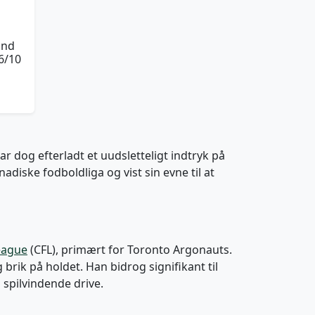
End
6/10
r dog efterladt et uudsletteligt indtryk på
adiske fodboldliga og vist sin evne til at
eague
(CFL), primært for Toronto Argonauts.
g brik på holdet. Han bidrog signifikant til
 spilvindende drive.