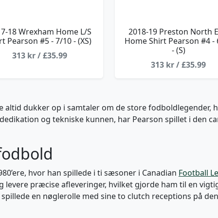
17-18 Wrexham Home L/S
2018-19 Preston North 
rt Pearson #5 - 7/10 - (XS)
Home Shirt Pearson #4 - 
- (S)
313 kr / £35.99
313 kr / £35.99
e altid dukker op i samtaler om de store fodboldlegender, ha
dedikation og tekniske kunnen, har Pearson spillet i den can
 fodbold
1980’ere, hvor han spillede i ti sæsoner i Canadian
Football L
og levere præcise afleveringer, hvilket gjorde ham til en vigti
spillede en nøglerolle med sine to clutch receptions på den