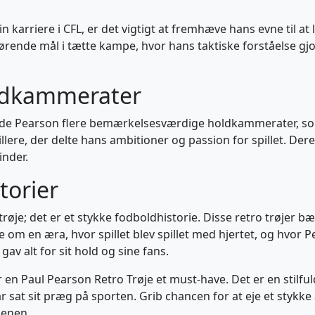
 karriere i CFL, er det vigtigt at fremhæve hans evne til a
ørende mål i tætte kampe, hvor hans taktiske forståelse gjo
oldkammerater
havde Pearson flere bemærkelsesværdige holdkammerater, so
ere, der delte hans ambitioner og passion for spillet. Der
inder.
torier
 trøje; det er et stykke fodboldhistorie. Disse retro trøje
 om en æra, hvor spillet blev spillet med hjertet, og hvor P
gav alt for sit hold og sine fans.
en Paul Pearson Retro Trøje et must-have. Det er en stilful
har sat sit præg på sporten. Grib chancen for at eje et stykke
denen.