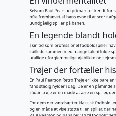
En vindermentalitet
Selvom Paul Pearson primært er kendt for sin
ofte fremhævet af hans evne til at score afg
uundgåelig spiller på banen.
En legende blandt h
I sin tid som professionel fodboldspiller 
spillede sammen med mange talentfulde spill
utallige uforglemmelige øjeblikke og sejrsm
Trøjer der fortæller his
En Paul Pearson Retro Trøje er ikke bare en
fans stadig hylder i dag. De er en påmindelse
sådan trøje er en måde at ære en spiller, der 
For dem der værdsætter klassisk fodbold, er 
og en måde at vise støtte til en spiller, der 
Paul Pearson og hans bidrag til fodboldver