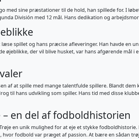
go med sine præstationer til de hold, han spillede for. I løbe
unda División med 12 mål. Hans dedikation og arbejdsmoral 
jeblikke
 at læse spillet og hans præcise afleveringer. Han havde en
 de øjeblikke, der vil blive husket, var hans afgørende mål 
valer
jelsen af at spille med mange talentfulde spillere. Blandt 
rog til hans udvikling som spiller. Hans tid med disse klub
 – en del af fodboldhistorien
røje en unik mulighed for at eje et stykke fodboldhistorie. 
 hvor fodbold var præget af passion. At bære en sådan trøj