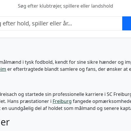
Søg efter klubtrøjer, spillere eller landshold
 målmænd i tysk fodbold, kendt for sine sikre hænder og i
eim
er eftertragtede blandt samlere og fans, der ønsker at ej
Breisach og startede sin professionelle karriere i SC Freib
det. Hans præstationer i
Freiburg
fangede opmærksomheden f
t en uundgåelig del af holdet som målmand og senere kapt
ner