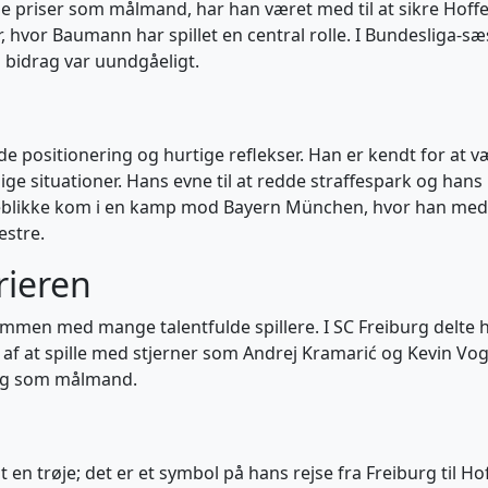
e priser som målmand, har han været med til at sikre Hoffe
hvor Baumann har spillet en central rolle. I Bundesliga-s
idrag var uundgåeligt.
e positionering og hurtige reflekser. Han er kendt for at v
ige situationer. Hans evne til at redde straffespark og hans
e øjeblikke kom i en kamp mod Bayern München, hvor han med
estre.
rieren
mmen med mange talentfulde spillere. I SC Freiburg delte 
af at spille med stjerner som Andrej Kramarić og Kevin Vog
ling som målmand.
en trøje; det er et symbol på hans rejse fra Freiburg til Ho