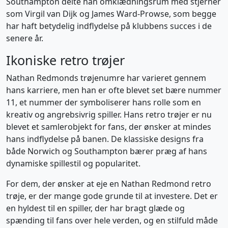
Southampton delte han omklædningsrum med stjerner
som Virgil van Dijk og James Ward-Prowse, som begge
har haft betydelig indflydelse på klubbens succes i de
senere år.
Ikoniske retro trøjer
Nathan Redmonds trøjenumre har varieret gennem
hans karriere, men han er ofte blevet set bære nummer
11, et nummer der symboliserer hans rolle som en
kreativ og angrebsivrig spiller. Hans retro trøjer er nu
blevet et samlerobjekt for fans, der ønsker at mindes
hans indflydelse på banen. De klassiske designs fra
både Norwich og Southampton bærer præg af hans
dynamiske spillestil og popularitet.
For dem, der ønsker at eje en Nathan Redmond retro
trøje, er der mange gode grunde til at investere. Det er
en hyldest til en spiller, der har bragt glæde og
spænding til fans over hele verden, og en stilfuld måde