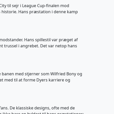
ity til sejr i League Cup-finalen mod
ns historie. Hans præstation i denne kamp
modstander. Hans spillestil var præget af
t trussel i angrebet. Det var netop hans
te banen med stjerner som Wilfried Bony og
t med til at forme Dyers karriere og
fans. De klassiske designs, ofte med de
er ikke bare en hyldest til hans præstationer;