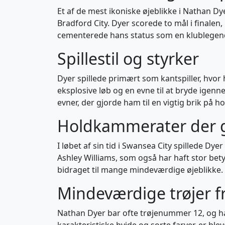
Et af de mest ikoniske øjeblikke i Nathan Dy
Bradford City. Dyer scorede to mål i finalen
cementerede hans status som en klublegen
Spillestil og styrker
Dyer spillede primært som kantspiller, hvor 
eksplosive løb og en evne til at bryde igenn
evner, der gjorde ham til en vigtig brik på
Holdkammerater der g
I løbet af sin tid i Swansea City spillede 
Ashley Williams, som også har haft stor be
bidraget til mange mindeværdige øjeblikke.
Mindeværdige trøjer fr
Nathan Dyer bar ofte trøjenummer 12, og hans
karakteristiske hvide og sorte farver, er ble