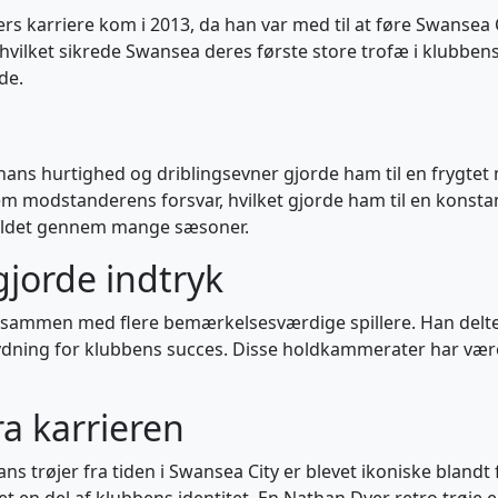
ers karriere kom i 2013, da han var med til at føre Swansea C
, hvilket sikrede Swansea deres første store trofæ i klubbe
de.
hans hurtighed og driblingsevner gjorde ham til en frygtet 
em modstanderens forsvar, hvilket gjorde ham til en konstan
 holdet gennem mange sæsoner.
jorde indtryk
Dyer sammen med flere bemærkelsesværdige spillere. Han del
tydning for klubbens succes. Disse holdkammerater har være
a karrieren
 trøjer fra tiden i Swansea City er blevet ikoniske blandt 
vet en del af klubbens identitet. En Nathan Dyer retro trøje 