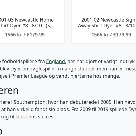
001-03 Newcastle Home
2001-02 Newcastle Sig
hirt Dyer #8 - 8/10 - (S)
Away Shirt Dyer #8 - 8/10 
1566 kr / £179.99
1566 kr / £179.99
 fodboldspillere fra
England
, der har gjort et varigt indtr
 blev Dyer en nøglespiller i mange klubber, men han er mest 
rejse i Premier League og vandt hjerterne hos mange.
eren
rriere i Southampton, hvor han debuterede i 2005. Han havd
, at han virkelig fandt sin plads. Fra 2009 til 2019 spillede
rog til klubbens succes.
p