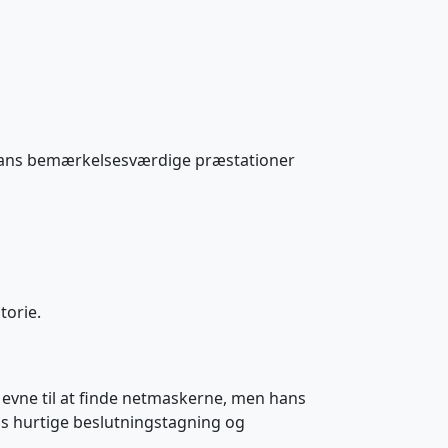
af hans bemærkelsesværdige præstationer
torie.
g evne til at finde netmaskerne, men hans
ns hurtige beslutningstagning og