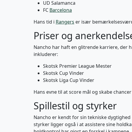
UD Salamanca
FC
Barcelona
Hans tid i
Rangers
er især bemærkelsesværdig
Priser og anerkendels
Nancho har haft en glitrende karriere, der 
inkluderer:
Skotsk Premier League Mester
Skotsk Cup Vinder
Skotsk Liga Cup Vinder
Hans evne til at score mål og skabe chancer 
Spillestil og styrker
Nancho er kendt for sin tekniske dygtighed o
styrker ligger også i at assistere sine hol
boldkontrol har gjort en forskel i kampene.