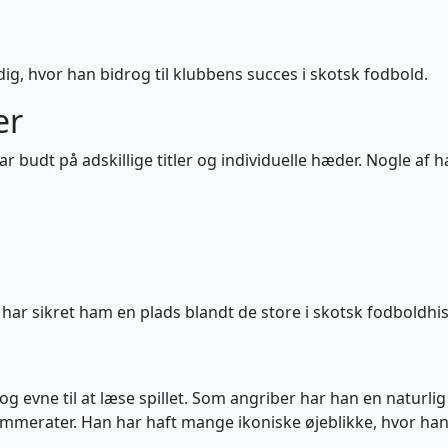
, hvor han bidrog til klubbens succes i skotsk fodbold.
er
har budt på adskillige titler og individuelle hæder. Nogle 
har sikret ham en plads blandt de store i skotsk fodboldhis
g evne til at læse spillet. Som angriber har han en naturli
dkammerater. Han har haft mange ikoniske øjeblikke, hvor ha