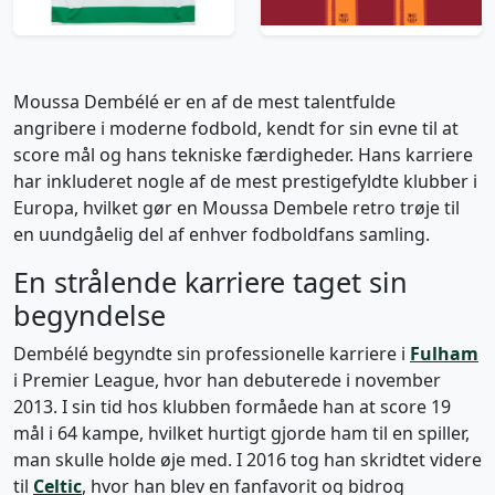
209 kr / £23.99
Moussa Dembélé er en af de mest talentfulde
angribere i moderne fodbold, kendt for sin evne til at
score mål og hans tekniske færdigheder. Hans karriere
har inkluderet nogle af de mest prestigefyldte klubber i
Europa, hvilket gør en Moussa Dembele retro trøje til
en uundgåelig del af enhver fodboldfans samling.
En strålende karriere taget sin
begyndelse
Dembélé begyndte sin professionelle karriere i
Fulham
i Premier League, hvor han debuterede i november
2013. I sin tid hos klubben formåede han at score 19
mål i 64 kampe, hvilket hurtigt gjorde ham til en spiller,
man skulle holde øje med. I 2016 tog han skridtet videre
til
Celtic
, hvor han blev en fanfavorit og bidrog