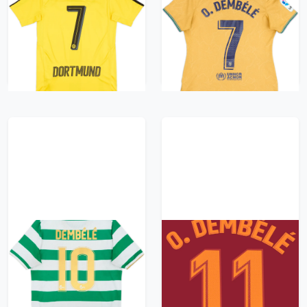
2016-17 Borussia
2022-23 Barcelona
Dortmund Home
Away Shirt O.
Shirt Dembele #7 -
Dembele #7 - 6/10 -
10/10 - (S)
(Women's L)
1044 kr / £119.99
470 kr / £53.99
2017-18 Celtic 'Lisbon
2017-18 Barcelona
Lions 50th
Third Player Issue
Anniversary' Home
O.Dembele #11 Name
Shirt Dembele #10 -
Set
5/10 - (XL.Boys)
104 kr / £11.99