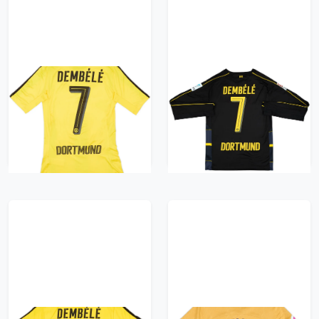
2016-17 Borussia
2016-17 Borussia
Dortmund Player
Dortmund Away L/S
Issue (ACTV Fit) Home
Shirt Dembele #7 -
Shirt Dembele #7 (S)
8/10 - (M)
1305 kr / £149.99
1305 kr / £149.99