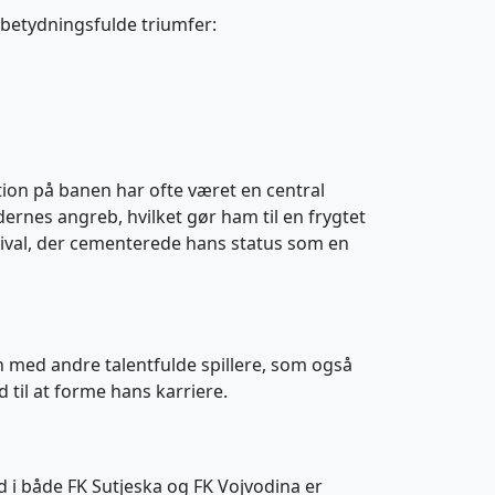
t betydningsfulde triumfer:
ition på banen har ofte været en central
dernes angreb, hvilket gør ham til en frygtet
rival, der cementerede hans status som en
n med andre talentfulde spillere, som også
 til at forme hans karriere.
id i både FK Sutjeska og FK Vojvodina er