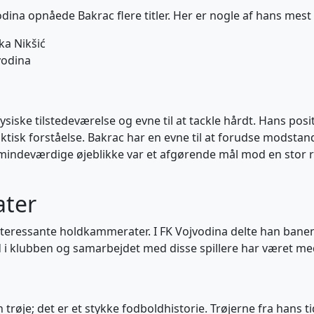
vodina opnåede Bakrac flere titler. Her er nogle af hans mes
a Nikšić
vodina
ysiske tilstedeværelse og evne til at tackle hårdt. Hans pos
ktisk forståelse. Bakrac har en evne til at forudse modstan
mindeværdige øjeblikke var et afgørende mål mod en stor 
ater
nteressante holdkammerater. I FK Vojvodina delte han bane
tid i klubben og samarbejdet med disse spillere har været med
trøje; det er et stykke fodboldhistorie. Trøjerne fra hans t