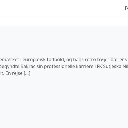
F
ig bemærket i europæisk fodbold, og hans retro trøjer bærer
gyndte Bakrac sin professionelle karriere i FK Sutjeska Nik
t. En rejse […]