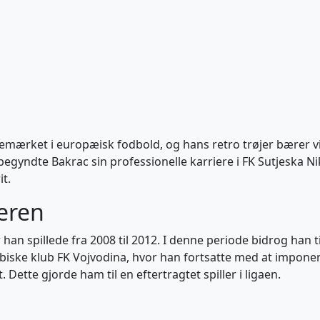
ig bemærket i europæisk fodbold, og hans retro trøjer bærer
 begyndte Bakrac sin professionelle karriere i FK Sutjeska Ni
it.
eren
 han spillede fra 2008 til 2012. I denne periode bidrog han 
erbiske klub FK Vojvodina, hvor han fortsatte med at impone
. Dette gjorde ham til en eftertragtet spiller i ligaen.