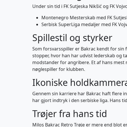
Under sin tid i FK Sutjeska Nikšić og FK Voj
Montenegro Mesterskab med FK Sutjesk
Serbisk SuperLiga medaljer med FK Voj
Spillestil og styrker
Som forsvarsspiller er Bakrac kendt for sin f
stopper, hvor han har udvist lederskab og ta
modstander for angribere. Et af hans mest 
nøglespiller for klubben.
Ikoniske holdkammer
Gennem sin karriere har Bakrac haft flere i
har gjort indtryk i den serbiske liga. Hans 
Trøjer fra hans tid
Milos Bakrac Retro Trøje er mere end blot en 