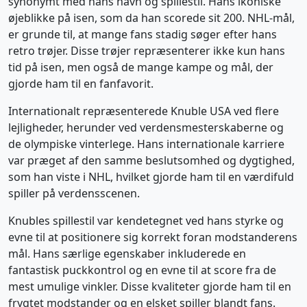
synonymt med hans navn og spillestil. Hans ikoniske
øjeblikke på isen, som da han scorede sit 200. NHL-mål,
er grunde til, at mange fans stadig søger efter hans
retro trøjer. Disse trøjer repræsenterer ikke kun hans
tid på isen, men også de mange kampe og mål, der
gjorde ham til en fanfavorit.
Internationalt repræsenterede Knuble USA ved flere
lejligheder, herunder ved verdensmesterskaberne og
de olympiske vinterlege. Hans internationale karriere
var præget af den samme beslutsomhed og dygtighed,
som han viste i NHL, hvilket gjorde ham til en værdifuld
spiller på verdensscenen.
Knubles spillestil var kendetegnet ved hans styrke og
evne til at positionere sig korrekt foran modstanderens
mål. Hans særlige egenskaber inkluderede en
fantastisk puckkontrol og en evne til at score fra de
mest umulige vinkler. Disse kvaliteter gjorde ham til en
frygtet modstander og en elsket spiller blandt fans.