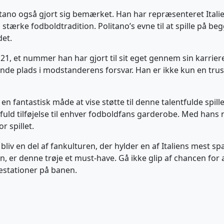
tano også gjort sig bemærket. Han har repræsenteret Italien
 stærke fodboldtradition. Politano’s evne til at spille på be
det.
1, et nummer han har gjort til sit eget gennem sin karriere.
 finde plads i modstanderens forsvar. Han er ikke kun en trus
 en fantastisk måde at vise støtte til denne talentfulde spill
tilfuld tilføjelse til enhver fodboldfans garderobe. Med h
r spillet.
 bliv en del af fankulturen, der hylder en af Italiens mest 
n, er denne trøje et must-have. Gå ikke glip af chancen for at
æstationer på banen.