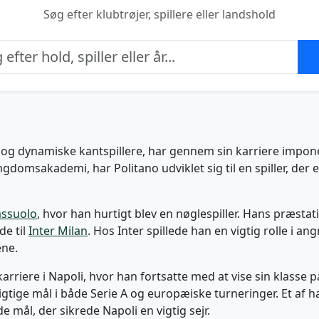
Søg efter klubtrøjer, spillere eller landshold
ge og dynamiske kantspillere, har gennem sin karriere impo
gdomsakademi, har Politano udviklet sig til en spiller, der 
assuolo
, hvor han hurtigt blev en nøglespiller. Hans præst
de til
Inter Milan
. Hos Inter spillede han en vigtig rolle i 
ene.
n karriere i Napoli, hvor han fortsatte med at vise sin klass
igtige mål i både Serie A og europæiske turneringer. Et af 
 mål, der sikrede Napoli en vigtig sejr.