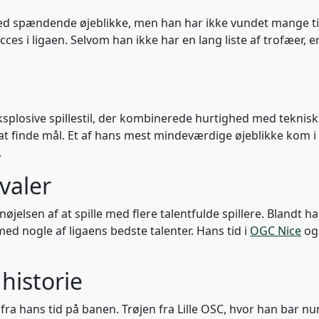
med spændende øjeblikke, men han har ikke vundet mange ti
succes i ligaen. Selvom han ikke har en lang liste af trofæer,
ksplosive spillestil, der kombinerede hurtighed med tekni
l at finde mål. Et af hans mest mindeværdige øjeblikke kom 
.
valer
rnøjelsen af at spille med flere talentfulde spillere. Bland
d nogle af ligaens bedste talenter. Hans tid i
OGC Nice
og 
 historie
ra hans tid på banen. Trøjen fra Lille OSC, hvor han bar n