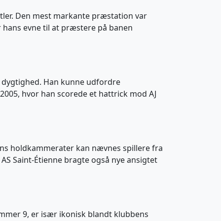
tler. Den mest markante præstation var
 er hans evne til at præstere på banen
sk dygtighed. Han kunne udfordre
i 2005, hvor han scorede et hattrick mod AJ
t hans holdkammerater kan nævnes spillere fra
AS Saint-Étienne bragte også nye ansigtet
ummer 9, er især ikonisk blandt klubbens