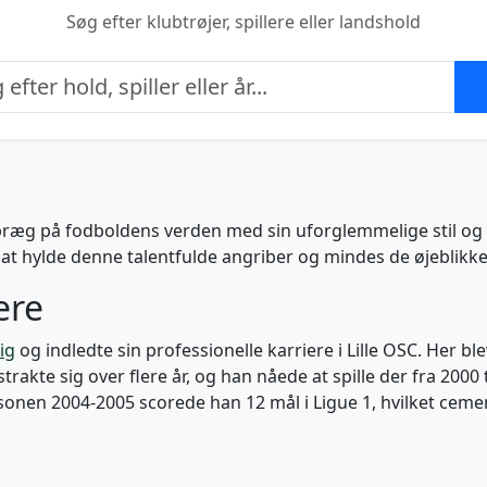
Søg efter klubtrøjer, spillere eller landshold
t præg på fodboldens verden med sin uforglemmelige stil og e
at hylde denne talentfulde angriber og mindes de øjeblikke, 
ere
ig
og indledte sin professionelle karriere i Lille OSC. Her bl
strakte sig over flere år, og han nåede at spille der fra 200
æsonen 2004-2005 scorede han 12 mål i Ligue 1, hvilket cem
e