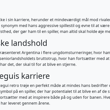
kke i sin karriere, herunder et mindeværdigt mål mod rivale
t synonym med hans aggressive spillestil og evne til at være 
hed, der gør ham til en spiller, man altid skal holde øje m
ske landshold
ræsenteret Argentina i flere ungdomsturneringer, hvor han h
seniorlandsholdets bruttotrup, hvor han fortsætter med at 
r det, der skal til for at blive en stjerne.
teguis karriere
gui retro trøje en perfekt måde at mindes hans bedrifter og
mbol på en spiller, der har potentialet til at blive en af d
der fortsætter med at inspirere både på og uden for banen. Hv
 har leveret gennem årene.