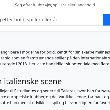
Søg efter klubtrøjer, spillere eller landshold
ngribere i moderne fodbold, kendt for sin skarpe målnæse
ret sig som en fremtrædende spiller på den internationale 
uterede i 2018. Her viste han tidligt sit potentiale med fle
n italienske scene
dlejet til Estudiantes og senere til Talleres, hvor han forts
e europæiske klubber, og det var ikke længe, før han tog sp
ortsatte han med at udvikle sit spil og blev hurtigt en fanfavo