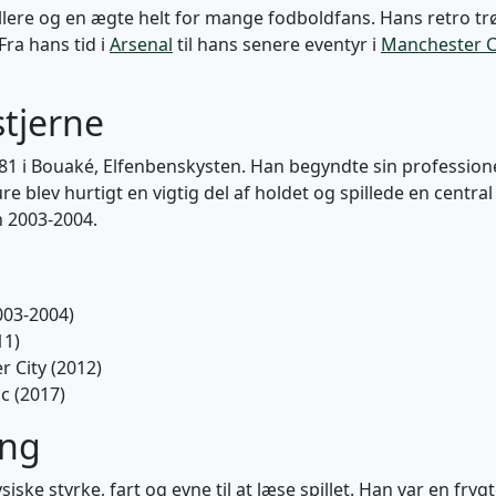
llere og en ægte helt for mange fodboldfans. Hans retro tr
ra hans tid i
Arsenal
til hans senere eventyr i
Manchester C
 stjerne
81 i Bouaké, Elfenbenskysten. Han begyndte sin professione
e blev hurtigt en vigtig del af holdet og spillede en central 
 2003-2004.
003-2004)
11)
 City (2012)
c (2017)
ang
siske styrke, fart og evne til at læse spillet. Han var en fr