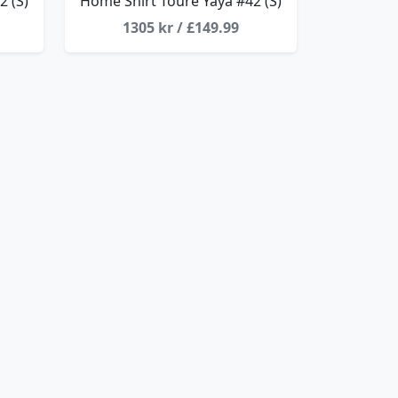
2 (S)
Home Shirt Toure Yaya #42 (S)
1305 kr / £149.99