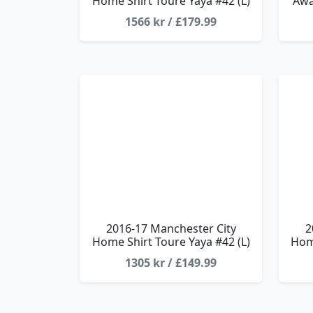
Home Shirt Toure Yaya #42 (L)
Awa
1566 kr / £179.99
2016-17 Manchester City
2
Home Shirt Toure Yaya #42 (L)
Home
1305 kr / £149.99