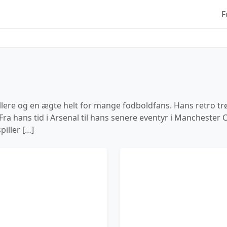
F
llere og en ægte helt for mange fodboldfans. Hans retro tr
a hans tid i Arsenal til hans senere eventyr i Manchester Ci
piller […]