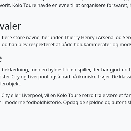
rit. Kolo Toure havde en evne til at organisere forsvaret, h
valer
lere store navne, herunder Thierry Henry i Arsenal og Ser
, og han blev respekteret af både holdkammerater og mod
e
 beklædning, men en hyldest til en spiller, der har gjort en
 City og Liverpool også bød på ikoniske trøjer. De klassisk
mlerobjekt.
y eller Liverpool, vil en Kolo Toure retro trøje være et fanta
i moderne fodboldhistorie. Opdag de sjældne og autentiske