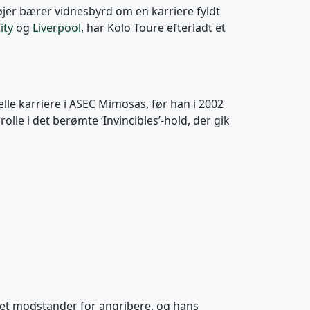
øjer bærer vidnesbyrd om en karriere fyldt
ity
og
Liverpool
, har Kolo Toure efterladt et
lle karriere i ASEC Mimosas, før han i 2002
rolle i det berømte ‘Invincibles’-hold, der gik
ygtet modstander for angribere, og hans