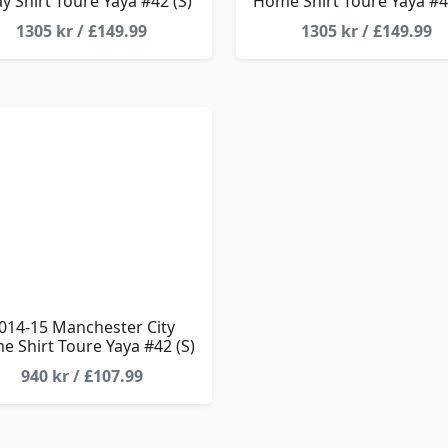
y Shirt Toure Yaya #42 (S)
Home Shirt Toure Yaya #4
1305 kr / £149.99
1305 kr / £149.99
014-15 Manchester City
 Shirt Toure Yaya #42 (S)
940 kr / £107.99