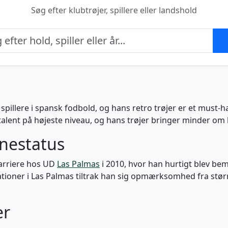
Søg efter klubtrøjer, spillere eller landshold
pillere i spansk fodbold, og hans retro trøjer er et must-h
 talent på højeste niveau, og hans trøjer bringer minder om
rnestatus
karriere hos UD
Las Palmas
i 2010, hvor han hurtigt blev be
ationer i Las Palmas tiltrak han sig opmærksomhed fra større k
er