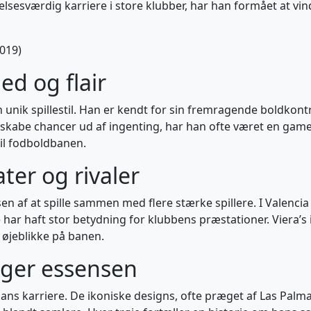
lsesværdig karriere i store klubber, har han formået at vi
019)
ed og flair
nik spillestil. Han er kendt for sin fremragende boldkontrol
t skabe chancer ud af ingenting, har han ofte været en ga
til fodboldbanen.
er og rivaler
sen af at spille sammen med flere stærke spillere. I Valen
 har haft stor betydning for klubbens præstationer. Viera’
e øjeblikke på banen.
anger essensen
 hans karriere. De ikoniske designs, ofte præget af Las Palma