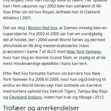
City Royals, hvor han hurtigt viste sit talent. Her spillede
han i fem sæsoner, og i 2002 blev han udnævnt til All-
Star. Efter sin tid hos Royals skiftede han til Oakland
Athletics i 2001.
Det var dog i
Boston Red Sox
, at Damon virkelig blev en
superstjerne. Fra 2002 til 2005 var han en uundgåelig
del af holdet, der i 2004 vandt World Series og dermed
afsluttede en 86-årig mesterskabstørke. Hans
præstation i Game 7 af ALCS mod
New York Yankees
,
hvor han slog en ikonisk Grand Slam, er stadig et af de
mest mindeværdige øjeblikke i hans karriere.
Efter Red Sox fortsatte Damon sin karriere hos New
York Yankees fra 2006 til 2009, hvor han også bidrog til
endnu en World Series-sejr. Han sluttede sin karriere
med kortere ophold hos Detroit Tigers, Tampa Bay Rays
og
Cleveland Indians
, inden han trak sig tilbage i 2012.
Trofæer og anerkendelser