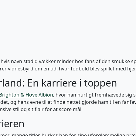
 hvis navn stadig vækker minder hos fans af den smukke spo
rer vidnesbyrd om en tid, hvor fodbold blev spillet med hjer
rland: En karriere i toppen
Brighton & Hove Albion
, hvor han hurtigt fremhævede sig s
ldet, og hans evne til at finde nettet gjorde ham til en fanfav
ve stil og sit flair for at score mål.
rieren
t med mange titler, huskes han for sine uforglemmelige pr