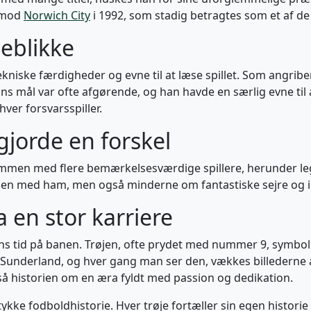
n mod
Norwich City
i 1992, som stadig betragtes som et af de 
jeblikke
ekniske færdigheder og evne til at læse spillet. Som angribe
mål var ofte afgørende, og han havde en særlig evne til at 
ver forsvarsspiller.
jorde en forskel
sammen med flere bemærkelsesværdige spillere, herunder leg
 banen med ham, men også minderne om fantastiske sejre og
a en stor karriere
hans tid på banen. Trøjen, ofte prydet med nummer 9, symbol
Sunderland, og hver gang man ser den, vækkes billederne af 
så historien om en æra fyldt med passion og dedikation.
 stykke fodboldhistorie. Hver trøje fortæller sin egen histor