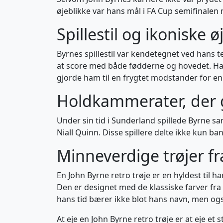
øjeblikke var hans mål i FA Cup semifinale
Spillestil og ikoniske ø
Byrnes spillestil var kendetegnet ved hans t
at score med både fødderne og hovedet. Hans 
gjorde ham til en frygtet modstander for enh
Holdkammerater, der g
Under sin tid i Sunderland spillede Byrne 
Niall Quinn. Disse spillere delte ikke kun
Minneverdige trøjer fr
En John Byrne retro trøje er en hyldest til 
Den er designet med de klassiske farver fra 
hans tid bærer ikke blot hans navn, men og
At eje en John Byrne retro trøje er at eje et