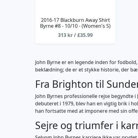
2016-17 Blackburn Away Shirt
Byrne #8 - 10/10 - (Women's S)
313 kr / £35.99
John Byrne er en legende inden for fodbold,
beklædning; de er et stykke historie, der bæ
Fra Brighton til Sunde
John Byrnes professionelle rejse begyndte i
debuteret i 1979, blev han en vigtig brik i ho
han fortsatte med at imponere med sin offensi
Sejre og triumfer i kar
Selvom John Byrnes karriere ikke var pryde