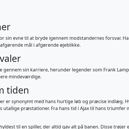
ner
or sin evne til at bryde igennem modstandernes forsvar. H
e afgørende mål i afgørende øjeblikke.
valer
ne gennem sin karriere, herunder legender som Frank Lam
mere mindeværdige.
m tiden
der er synonymt med hans hurtige løb og præcise indlæg. H
allige præstationer. Fra hans tid i Ajax til hans triumfer 
yldest til en spiller, der altid gav alt på banen. Disse trøjer