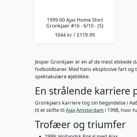
1999-00 Ajax Home Shirt
Gronkjaer #16 - 6/10 - (S)
1044 kr / £119.99
Jesper Gronkjaer er en af de mest elskede da
fodboldbaner. Med hans eksplosive fart og t
spektakulære øjeblikke.
En strålende karriere p
Gronkjaers karriere tog sin begyndelse i AaB
til et skifte til
Ajax
Amsterdam
i 1998, hvor h
Trofæer og triumfer
1999: Hollandsk Pokal med Ajax