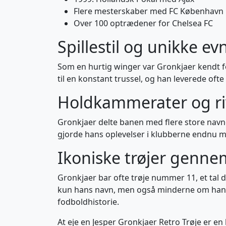
Flere mesterskaber med FC København
Over 100 optrædener for Chelsea FC
Spillestil og unikke ev
Som en hurtig winger var Gronkjaer kendt f
til en konstant trussel, og han leverede oft
Holdkammerater og ri
Gronkjaer delte banen med flere store nav
gjorde hans oplevelser i klubberne endnu 
Ikoniske trøjer genne
Gronkjaer bar ofte trøje nummer 11, et tal 
kun hans navn, men også minderne om hans ut
fodboldhistorie.
At eje en Jesper Gronkjaer Retro Trøje er en h