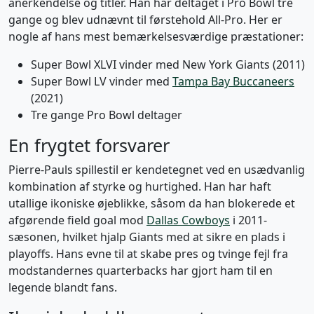
anerkendelse og titler. Han har deltaget i Pro Bowl tre
gange og blev udnævnt til førstehold All-Pro. Her er
nogle af hans mest bemærkelsesværdige præstationer:
Super Bowl XLVI vinder med New York Giants (2011)
Super Bowl LV vinder med
Tampa Bay Buccaneers
(2021)
Tre gange Pro Bowl deltager
En frygtet forsvarer
Pierre-Pauls spillestil er kendetegnet ved en usædvanlig
kombination af styrke og hurtighed. Han har haft
utallige ikoniske øjeblikke, såsom da han blokerede et
afgørende field goal mod
Dallas Cowboys
i 2011-
sæsonen, hvilket hjalp Giants med at sikre en plads i
playoffs. Hans evne til at skabe pres og tvinge fejl fra
modstandernes quarterbacks har gjort ham til en
legende blandt fans.