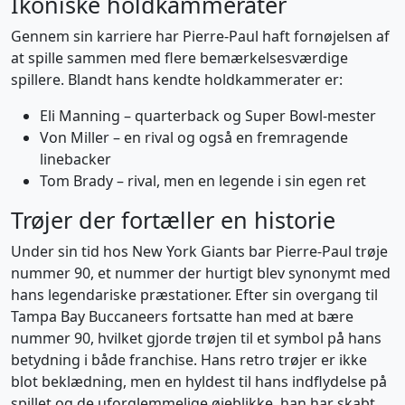
Ikoniske holdkammerater
Gennem sin karriere har Pierre-Paul haft fornøjelsen af
at spille sammen med flere bemærkelsesværdige
spillere. Blandt hans kendte holdkammerater er:
Eli Manning – quarterback og Super Bowl-mester
Von Miller – en rival og også en fremragende
linebacker
Tom Brady – rival, men en legende i sin egen ret
Trøjer der fortæller en historie
Under sin tid hos New York Giants bar Pierre-Paul trøje
nummer 90, et nummer der hurtigt blev synonymt med
hans legendariske præstationer. Efter sin overgang til
Tampa Bay Buccaneers fortsatte han med at bære
nummer 90, hvilket gjorde trøjen til et symbol på hans
betydning i både franchise. Hans retro trøjer er ikke
blot beklædning, men en hyldest til hans indflydelse på
spillet og de uforglemmelige øjeblikke, han har skabt.