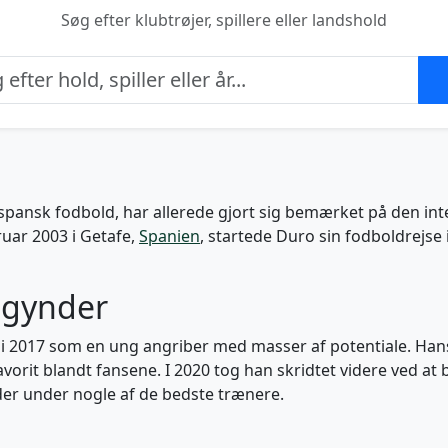
Søg efter klubtrøjer, spillere eller landshold
i spansk fodbold, har allerede gjort sig bemærket på den i
ruar 2003 i Getafe,
Spanien
, startede Duro sin fodboldrejse 
egynder
i 2017 som en ung angriber med masser af potentiale. Hans
rit blandt fansene. I 2020 tog han skridtet videre ved at bl
der under nogle af de bedste trænere.