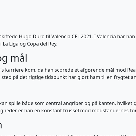
 skiftede Hugo Duro til Valencia CF i 2021. I Valencia har han 
 i La Liga og Copa del Rey.
og mål
’s karriere kom, da han scorede et afgørende mål mod Real M
ge sted på det rigtige tidspunkt har gjort ham til en frygtet
an spille både som central angriber og på kanten, hvilket g
igheder er han en konstant trussel mod modstandernes for
n