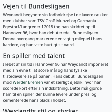
Vejen til Bundesligaen
Weydandt begyndte sin fodboldrejse i de lavere rækker
med klubber som TSV Groß Munzel og Germania
Egestorf/Langreder. I 2018 tog han skridtet op til
Hannover 96, hvor han debuterede i Bundesligaen.
Denne overgang markerede en vigtig milepæl i hans
karriere, og han viste hurtigt sit værd.
En spiller med talent
I løbet af sin tid i Hannover 96 har Weydandt imponeret
med sin evne til at score mål og hans fysiske
tilstedeværelse på banen. Hans debut i Bundesligaen
mod
Werder Bremen
var et særligt øjeblik, hvor han
scorede kort efter sin indskiftning. Dette mål gjorde
ham til en spiller, der kunne levere under pres, og
cementerede hans plads i holdet.
Weydandts stil og styrker