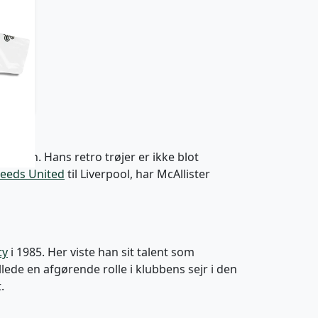
ts
On
 banen. Hans retro trøjer er ikke blot
Leeds United
til Liverpool, har McAllister
ty
i 1985. Her viste han sit talent som
llede en afgørende rolle i klubbens sejr i den
.