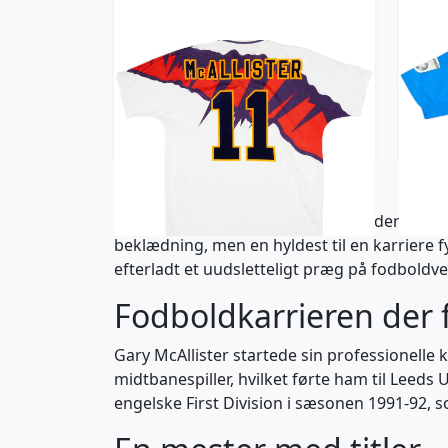
1991-93 Scotland Away Shirt
2014
McAllister #11
Ho
1827 kr / £209.99
Gary McAllister er en legende i moderne fodb
beklædning, men en hyldest til en karriere f
efterladt et uudsletteligt præg på fodboldv
Fodboldkarrieren der f
Gary McAllister startede sin professionelle 
midtbanespiller, hvilket førte ham til Leeds 
engelske First Division i sæsonen 1991-92, 