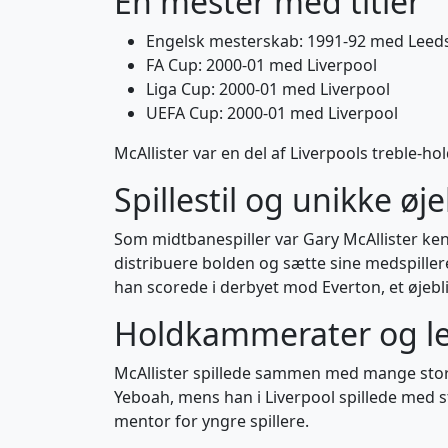
En mester med titler
Engelsk mesterskab: 1991-92 med Leed
FA Cup: 2000-01 med Liverpool
Liga Cup: 2000-01 med Liverpool
UEFA Cup: 2000-01 med Liverpool
McAllister var en del af Liverpools treble-ho
Spillestil og unikke øj
Som midtbanespiller var Gary McAllister kendt
distribuere bolden og sætte sine medspillere 
han scorede i derbyet mod Everton, et øjebli
Holdkammerater og l
McAllister spillede sammen med mange store
Yeboah, mens han i Liverpool spillede med 
mentor for yngre spillere.