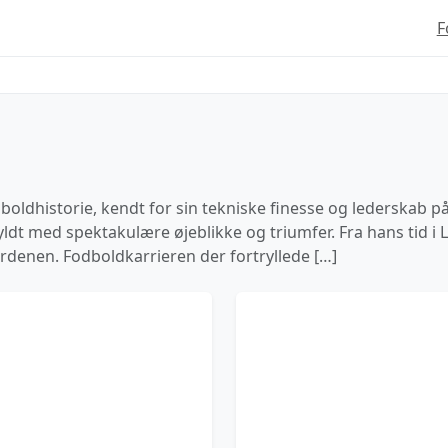
F
oldhistorie, kendt for sin tekniske finesse og lederskab på
ldt med spektakulære øjeblikke og triumfer. Fra hans tid i L
erdenen. Fodboldkarrieren der fortryllede […]