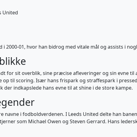
s United
ld i 2000-01, hvor han bidrog med vitale mål og assists i no
eblikke
 for sit overblik, sine præcise afleveringer og sin evne til a
op til scoring. Især hans frispark og straffespark i pressede
k der indkapslede hans evne til at shine i de store kampe.
egender
 navne i fodboldverdenen. I Leeds United delte han banen
stjerner som Michael Owen og Steven Gerrard. Hans lederska