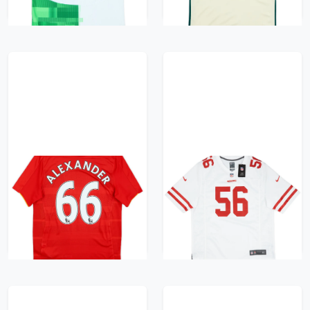
2016-17 Liverpool
2019-20 San Francisco
Home Shirt Alexander
49ers Alexander #56
#66 - 8/10 - (S)
Nike Game Away
Jersey (XL)
626 kr / £71.99
522 kr / £59.99