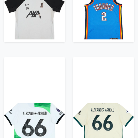
2023-24 Liverpool
2019-23 Oklahoma
Player Issue Training
City Thunder
Shirt #66 (Alexander-
Gilgeous-Alexander
Arnold) - 3/10 - (L)
#2 Nike Swingman
Away Jersey (S)
835 kr / £95.99
731 kr / £83.99
2023-24 Liverpool
2021-22 Liverpool
Authentic Away Shirt
Away Shirt Alexander-
Alexander-Arnold #66
Arnold #66 - 8/10 -
- 7/10 - (XL)
(XL)
731 kr / £83.99
731 kr / £83.99