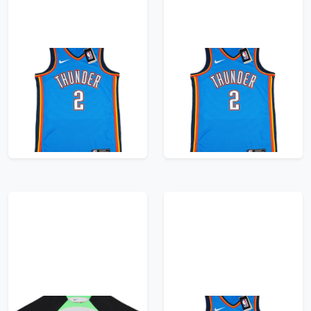
2019-23 Oklahoma
2019-23 Oklahoma
City Thunder
City Thunder
Gilgeous-Alexander
Gilgeous-Alexander
#2 Nike Swingman
#2 Nike Swingman
Away Jersey (S)
Away Jersey (S)
835 kr / £95.99
835 kr / £95.99