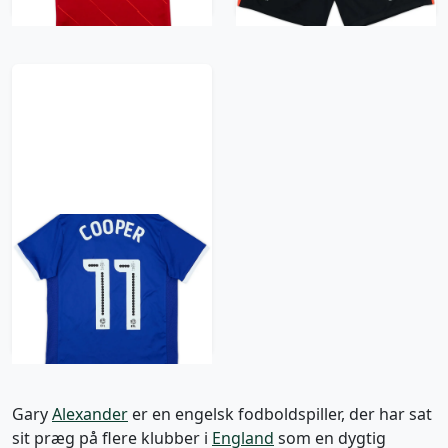
2017-18 Crewe
Alexander Away Shirt
Cooper #11 - 6/10 -
(M.Boys)
157 kr / £17.99
Gary
Alexander
er en engelsk fodboldspiller, der har sat
sit præg på flere klubber i
England
som en dygtig