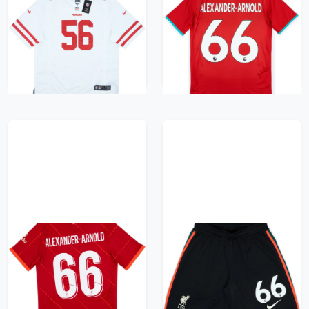
2019-20 San Francisco
2020-21 Liverpool
49ers Alexander #56
Home Shirt
Nike Game Away
Alexander-Arnold #66
Jersey (XL)
- 8/10 - (XL.Boys)
522 kr / £59.99
418 kr / £47.99
2021-22 Liverpool
2021-22 Liverpool
Home Shirt
Nike Training Shorts
Alexander-Arnold #66
#66 (Alexander-
- 6/10 - (S)
Arnold) - 9/10 - (S)
365 kr / £41.99
313 kr / £35.99