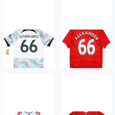
2022-23 Liverpool
2016-17 Liverpool
Authentic Away Shirt
Home Shirt Alexander
Alexander-Arnold #66
#66 - 6/10 - (S)
522 kr / £59.99
522 kr / £59.99