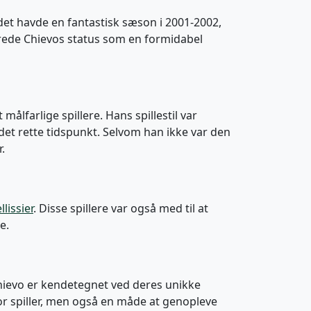
ldet havde en fantastisk sæson i 2001-2002,
terede Chievos status som en formidabel
lfarlige spillere. Hans spillestil var
 det rette tidspunkt. Selvom han ikke var den
.
lissier
. Disse spillere var også med til at
e.
Chievo er kendetegnet ved deres unikke
stor spiller, men også en måde at genopleve