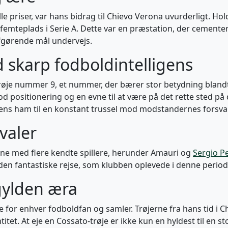
e priser, var hans bidrag til Chievo Verona uvurderligt. Ho
n femteplads i Serie A. Dette var en præstation, der cemen
fgørende mål undervejs.
 skarp fodboldintelligens
øje nummer 9, et nummer, der bærer stor betydning blandt må
od positionering og en evne til at være på det rette sted på
igens ham til en konstant trussel mod modstandernes forsvar
valer
ane med flere kendte spillere, herunder Amauri og
Sergio Pel
 den fantastiske rejse, som klubben oplevede i denne period
 gylden æra
e for enhver fodboldfan og samler. Trøjerne fra hans tid i 
titet. At eje en Cossato-trøje er ikke kun en hyldest til en 