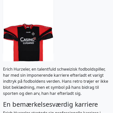
2000-01 FC Lugano
Match Issue GK Shirt
Hurzeler #1
1305 kr / £149.99
Erich Hurzeler, en talentfuld schweizisk fodboldspiller,
har med sin imponerende karriere efterladt et varigt
indtryk på fodboldens verden. Hans retro trøjer er ikke
blot beklædning, men et symbol på hans bidrag til
sporten og den arv, han har efterladt sig.
En bemærkelsesværdig karriere