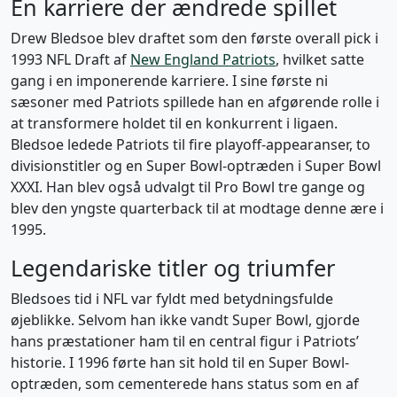
En karriere der ændrede spillet
Drew Bledsoe blev draftet som den første overall pick i
1993 NFL Draft af
New England Patriots
, hvilket satte
gang i en imponerende karriere. I sine første ni
sæsoner med Patriots spillede han en afgørende rolle i
at transformere holdet til en konkurrent i ligaen.
Bledsoe ledede Patriots til fire playoff-appearanser, to
divisionstitler og en Super Bowl-optræden i Super Bowl
XXXI. Han blev også udvalgt til Pro Bowl tre gange og
blev den yngste quarterback til at modtage denne ære i
1995.
Legendariske titler og triumfer
Bledsoes tid i NFL var fyldt med betydningsfulde
øjeblikke. Selvom han ikke vandt Super Bowl, gjorde
hans præstationer ham til en central figur i Patriots’
historie. I 1996 førte han sit hold til en Super Bowl-
optræden, som cementerede hans status som en af