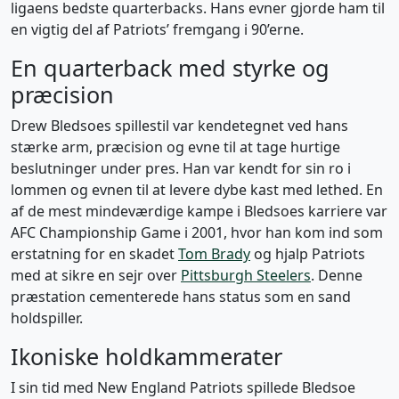
ligaens bedste quarterbacks. Hans evner gjorde ham til
en vigtig del af Patriots’ fremgang i 90’erne.
En quarterback med styrke og
præcision
Drew Bledsoes spillestil var kendetegnet ved hans
stærke arm, præcision og evne til at tage hurtige
beslutninger under pres. Han var kendt for sin ro i
lommen og evnen til at levere dybe kast med lethed. En
af de mest mindeværdige kampe i Bledsoes karriere var
AFC Championship Game i 2001, hvor han kom ind som
erstatning for en skadet
Tom Brady
og hjalp Patriots
med at sikre en sejr over
Pittsburgh Steelers
. Denne
præstation cementerede hans status som en sand
holdspiller.
Ikoniske holdkammerater
I sin tid med New England Patriots spillede Bledsoe