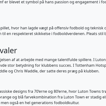
umf er blevet et symbol på hans passion og engagement i f
 spillet, hvor han lagde vægt på offensiv fodbold og teknisk dy
m til en respekteret skikkelse i fodboldverdenen. Pleats sti
valer
jelsen af at arbejde med mange talentfulde spillere. I Lu
avde stor betydning for klubbens succes. I Tottenham Hotsp
le og Chris Waddle, der satte deres præg på klubben.
assiske designs fra 70’erne og 80’erne, hvor Luton Towns tr
orange og blå farvekombination fra Luton Town er stadig els
, men også en hel generations fodboldkultur.