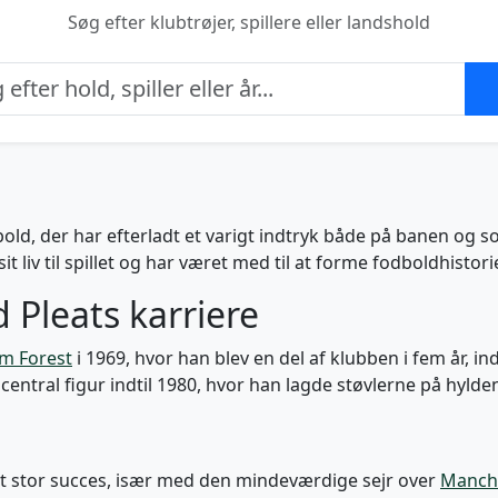
Søg efter klubtrøjer, spillere eller landshold
dbold, der har efterladt et varigt indtryk både på banen og s
it liv til spillet og har været med til at forme fodboldhistori
 Pleats karriere
m Forest
i 1969, hvor han blev en del af klubben i fem år, in
entral figur indtil 1980, hvor han lagde støvlerne på hylde
 stor succes, især med den mindeværdige sejr over
Manche