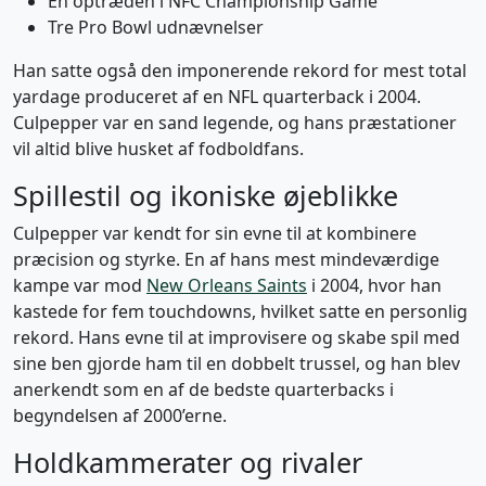
En optræden i NFC Championship Game
Tre Pro Bowl udnævnelser
Han satte også den imponerende rekord for mest total
yardage produceret af en NFL quarterback i 2004.
Culpepper var en sand legende, og hans præstationer
vil altid blive husket af fodboldfans.
Spillestil og ikoniske øjeblikke
Culpepper var kendt for sin evne til at kombinere
præcision og styrke. En af hans mest mindeværdige
kampe var mod
New Orleans Saints
i 2004, hvor han
kastede for fem touchdowns, hvilket satte en personlig
rekord. Hans evne til at improvisere og skabe spil med
sine ben gjorde ham til en dobbelt trussel, og han blev
anerkendt som en af de bedste quarterbacks i
begyndelsen af 2000’erne.
Holdkammerater og rivaler