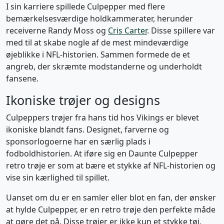
I sin karriere spillede Culpepper med flere
bemærkelsesværdige holdkammerater, herunder
receiverne Randy Moss og
Cris Carter
. Disse spillere var
med til at skabe nogle af de mest mindeværdige
øjeblikke i NFL-historien. Sammen formede de et
angreb, der skræmte modstanderne og underholdt
fansene.
Ikoniske trøjer og designs
Culpeppers trøjer fra hans tid hos Vikings er blevet
ikoniske blandt fans. Designet, farverne og
sponsorlogoerne har en særlig plads i
fodboldhistorien. At iføre sig en Daunte Culpepper
retro trøje er som at bære et stykke af NFL-historien og
vise sin kærlighed til spillet.
Uanset om du er en samler eller blot en fan, der ønsker
at hylde Culpepper, er en retro trøje den perfekte måde
at gøre det på. Disse trøjer er ikke kun et stykke tøj,