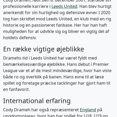
Cody Drameh, født den 8. december 2001, startede sin
professionelle karriere i
Leeds United
. Han blev hurtigt
anerkendt for sin hurtighed og defensive evner. I 2020
tog han skridtet mod Leeds United, en klub med en rig
historie og en passioneret fanbase. Her har han haft
muligheden for at udvikle sig og bliver en vigtig del af
holdets defensiv.
En række vigtige øjeblikke
Dramehs tid i Leeds United har været fyldt med
bemærkelsesværdige øjeblikke. Hans debut i Premier
League var et af de mest mindeværdige, hvor han viste
både ro og overblik på banen. Hans evne til at læse
spillet og foretage præcise tacklinger har gjort ham til
en fanfavorit.
International erfaring
Cody Drameh har også repræsenteret
England
på
ungdomsniveau, hvor han har spillet for U18, U19 og