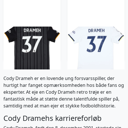
2022-23 Leeds Match
2022-23 Leeds Match
Issue Third Shirt
Issue Home Shirt
Drameh #37
Drameh #37
835 kr / £95.99
835 kr / £95.99
Cody Drameh er en lovende ung forsvarsspiller, der
hurtigt har fanget opmærksomheden hos både fans og
eksperter. At eje en Cody Drameh retro trøje er en
fantastisk måde at støtte denne talentfulde spiller på,
samtidig med at man ejer et stykke fodboldhistorie.
Cody Dramehs karriereforløb