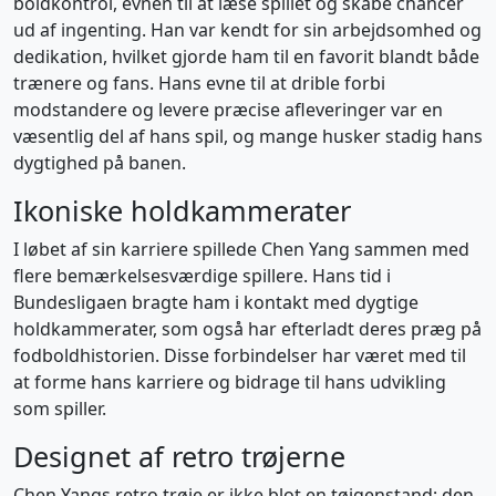
boldkontrol, evnen til at læse spillet og skabe chancer
ud af ingenting. Han var kendt for sin arbejdsomhed og
dedikation, hvilket gjorde ham til en favorit blandt både
trænere og fans. Hans evne til at drible forbi
modstandere og levere præcise afleveringer var en
væsentlig del af hans spil, og mange husker stadig hans
dygtighed på banen.
Ikoniske holdkammerater
I løbet af sin karriere spillede Chen Yang sammen med
flere bemærkelsesværdige spillere. Hans tid i
Bundesligaen bragte ham i kontakt med dygtige
holdkammerater, som også har efterladt deres præg på
fodboldhistorien. Disse forbindelser har været med til
at forme hans karriere og bidrage til hans udvikling
som spiller.
Designet af retro trøjerne
Chen Yangs retro trøje er ikke blot en tøjgenstand; den