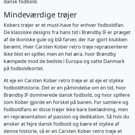
dansk fodbold.
Mindeværdige trøjer
Kobers trøjer er et must-have for enhver fodboldfan.
De klassiske designs fra hans tid i Brøndby IF er præget
af de ikoniske gule og blå farver, der har gjort klubben
berømt. Hver Carsten Kober retro trøje repræsenterer
ikke blot en spiller, men en hel æra, hvor Brøndby
kæmpede mod de bedste i Europa og satte Danmark
på fodboldkortet.
At eje en Carsten Kober retro trøje er at eje et stykke
fodboldhistorie. Det er en påmindelse om en tid, hvor
Brøndby IF dominerede dansk fodbold, og hvor spillere
som Kober gjorde en forskel på banen. For samlere og
fodboldfans er disse trøjer ikke bare beklædning, men
en repræsentation af passion og dedikation. Så hvis du
ønsker at fejre dansk fodbold og bære et stykke af
denne historie, så er en Carsten Kober retro trøje et