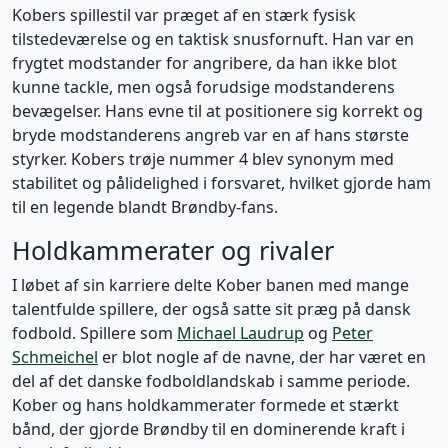
Kobers spillestil var præget af en stærk fysisk
tilstedeværelse og en taktisk snusfornuft. Han var en
frygtet modstander for angribere, da han ikke blot
kunne tackle, men også forudsige modstanderens
bevægelser. Hans evne til at positionere sig korrekt og
bryde modstanderens angreb var en af hans største
styrker. Kobers trøje nummer 4 blev synonym med
stabilitet og pålidelighed i forsvaret, hvilket gjorde ham
til en legende blandt Brøndby-fans.
Holdkammerater og rivaler
I løbet af sin karriere delte Kober banen med mange
talentfulde spillere, der også satte sit præg på dansk
fodbold. Spillere som
Michael Laudrup
og
Peter
Schmeichel
er blot nogle af de navne, der har været en
del af det danske fodboldlandskab i samme periode.
Kober og hans holdkammerater formede et stærkt
bånd, der gjorde Brøndby til en dominerende kraft i