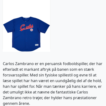
2010-11 Chicago Cubs
Zambrano #38 True
Fan Jersey - 7/10 -
(XXL)
418 kr / £47.99
Carlos Zambrano er en peruansk fodboldspiller, der har
efterladt et markant aftryk på banen som en stærk
forsvarsspiller. Med sin fysiske spillestil og evne til at
læse spillet har han været en uundgåelig del af de hold,
han har spillet for. Når man tænker på hans karriere, er
det umuligt ikke at nævne de fantastiske Carlos
Zambrano retro trøjer, der hylder hans præstationer
gennem årene.